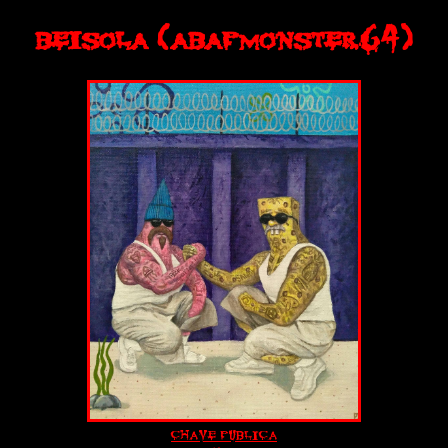
beisola (abapmonster64)
chave publica