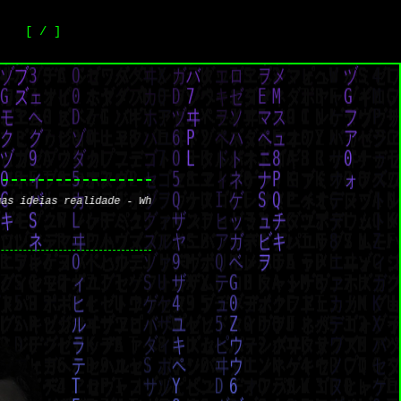
[ / ]
s realidade - Whatsapp: +55 98 98478-9893 - E-mail: erick@wornex