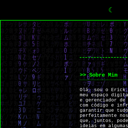
☾
>> Sobre Mim
Olá, sou o Erick
meu espaço digit
e gerenciador de
com código e inf
garantir que tud
perfeitamente no
que, juntos, pod
ideias em alguma