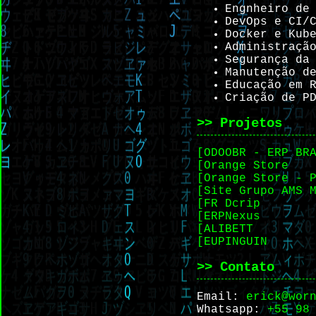
Engnheiro de
DevOps e CI/
Docker e Kub
Administraçã
Segurança da
Manutenção d
Educação em 
Criação de P
>> Projetos
[ODOOBR - ERP BR
[Orange Store
[Orange Store - 
[Site Grupo AMS 
[FR Dcrip
[ERPNexus
[ALIBETT
[EUPINGUIN
>> Contato
Email:
erick@wor
Whatsapp:
+55 98