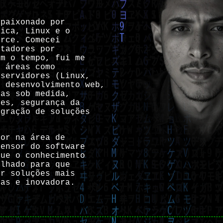
apaixonado por
tica, Linux e o
urce. Comecei
utadores por
om o tempo, fui me
m áreas como
 servidores (Linux,
, desenvolvimento web,
mas sob medida,
des, segurança da
egração de soluções
dor na área de
fensor do software
que o conhecimento
ilhado para que
ir soluções mais
ras e inovadora.