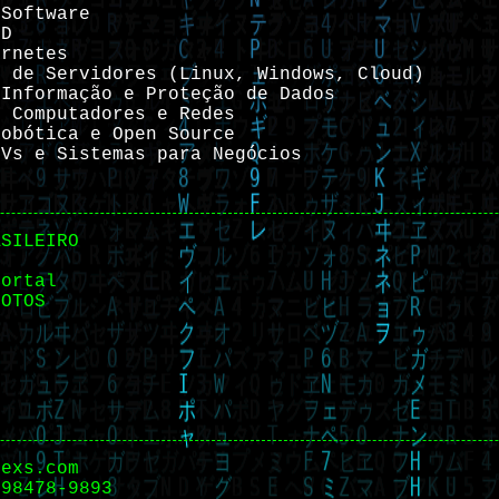
 Software
CD
ernetes
o de Servidores (Linux, Windows, Cloud)
 Informação e Proteção de Dados
e Computadores e Redes
Robótica e Open Source
DVs e Sistemas para Negócios
ASILEIRO
Portal
MOTOS
nexs.com
 98478-9893