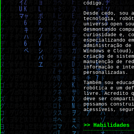
código.
Desde cedo, sou 
tecnologia, robó
universo open so
desmontando comp
curiosidade e, c
especializando e
administração de
Windows e Cloud)
criação de siste
manutenção de re
informação e int
personalizadas.
Também sou educa
robótica e um de
livre. Acredito 
deve ser compart
possamos constru
acessíveis, segu
>> Habilidades