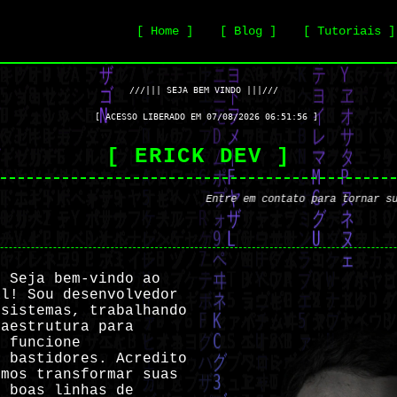
[ Home ]
[ Blog ]
[ Tutoriais ]
   ///||| SEJA BEM VINDO |||/// 

   [ ACESSO LIBERADO EM 
07/08/2026 06:51:57
 ]

[ ERICK DEV ]
Entre em contato para tornar suas ideia
. Seja bem-vindo ao
al! Sou desenvolvedor
 sistemas, trabalhando
raestrutura para
o funcione
s bastidores. Acredito
emos transformar suas
s boas linhas de