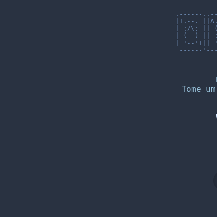
.------..--
|T.--. ||A.
| :/\: || (
| (__) || :
| '--'T|| '
 ------'---
Tome um