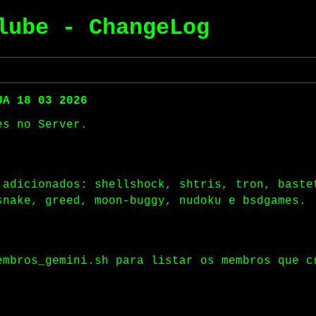
lube - ChangeLog
UA 18 03 2026
es no Server.
 adicionados: shellshock, shtris, tron, baste
snake, greed, moon-buggy, nudoku e bsdgames.
embros_gemini.sh para listar os membros que c