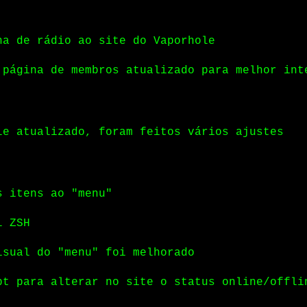
na de rádio ao site do Vaporhole
 página de membros atualizado para melhor int
le atualizado, foram feitos vários ajustes
s itens ao "menu"
l ZSH
isual do "menu" foi melhorado
pt para alterar no site o status online/offli