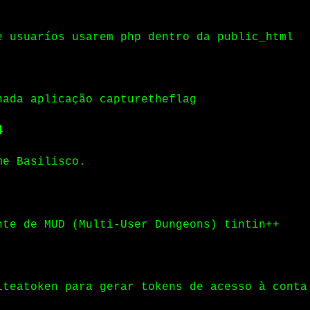
e usuaríos usarem php dentro da public_html
nada aplicação capturetheflag
4
me Basilisco.
nte de MUD (Multi-User Dungeons) tintin++
iteatoken para gerar tokens de acesso à conta