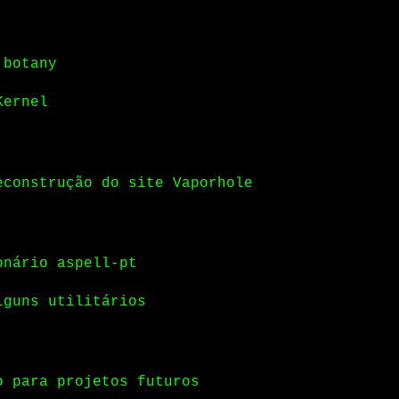
 botany
Kernel
econstrução do site Vaporhole
onário aspell-pt
lguns utilitários
o para projetos futuros