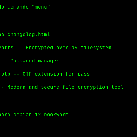
do comando "menu"
na changelog.html
yptfs -- Encrypted overlay filesystem
 -- Password manager
-otp -- OTP extension for pass
-- Modern and secure file encryption tool
para debian 12 bookworm