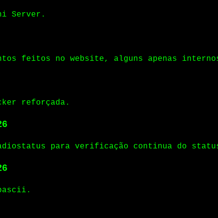
ni Server.
ntos feitos no website, alguns apenas interno
cker reforçada.
26
adiostatus para verificação continua do statu
26
pascii.