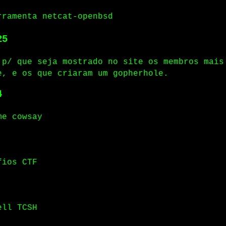
rramenta netcat-openbsd
25
 p/ que seja mostrado no site os membros mais
e, e os que criaram um gopherhole.
4
me cowsay
fios CTF
ell TCSH