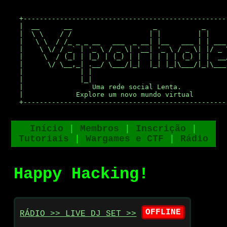
+---------------------------------------------------
|  __      __                    _           _      
|  \ \    / /                   | |         | |     
|   \ \  / /_ _ _ __   ___  _ __| |__   ___ | | ___ 
|    \ \/ / _` | '_ \ / _ \| '__| '_ \ / _ \| |/ _ \
|     \  / (_| | |_) | (_) | |  | | | | (_) | |  __/
|      \/ \__,_| .__/ \___/|_|  |_| |_|\___/|_|\___|
|              | |                                  
|              |_|                                  
|                 Uma rede social Lenta.            
|             Explore um novo mundo virtual         
+--------------------------------------------------
Início
|
Membros
|
Inscrição
|
Tutoriais
|
Wargames e CTF
|
Rádio
Happy Hacking!
OFFLINE
RÁDIO >> LIVE DJ SET >>