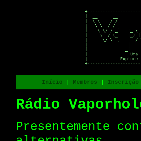
+---------------------
|  __      __         
|  \ \    / /         
|   \ \  / /_ _ _ __  
|    \ \/ / _` | '_ \ 
|     \  / (_| | |_) |
|      \/ \__,_| .__/ 
|              | |    
|              |_|    
|                 Uma 
|             Explore 
+---------------------
Início
|
Membros
|
Inscrição
Rádio Vaporhol
Presentemente con
alternativas.