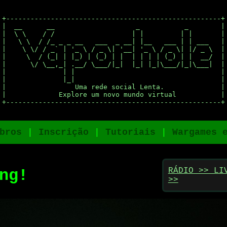
+-----------------------------------------------------+

|  __      __                    _           _        |

|  \ \    / /                   | |         | |       |

|   \ \  / /_ _ _ __   ___  _ __| |__   ___ | | ___   |

|    \ \/ / _` | '_ \ / _ \| '__| '_ \ / _ \| |/ _ \  |

|     \  / (_| | |_) | (_) | |  | | | | (_) | |  __/  |

|      \/ \__,_| .__/ \___/|_|  |_| |_|\___/|_|\___|  |

|              | |                                    |

|              |_|                                    |

|                 Uma rede social Lenta.              |

|             Explore um novo mundo virtual           |

+-----------------------------------------------------+
bros
|
Inscrição
|
Tutoriais
|
Wargames 
RÁDIO >> LI
ng!
>>