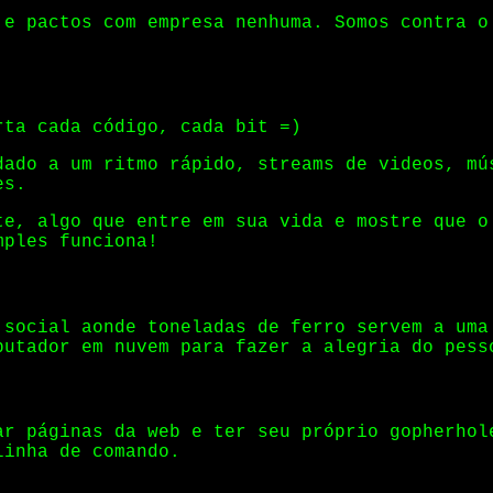
 e pactos com empresa nenhuma. Somos contra o
rta cada código, cada bit =)
dado a um ritmo rápido, streams de videos, mú
es.
te, algo que entre em sua vida e mostre que o
mples funciona!
 social aonde toneladas de ferro servem a uma
putador em nuvem para fazer a alegria do pess
ar páginas da web e ter seu próprio gopherhol
linha de comando.