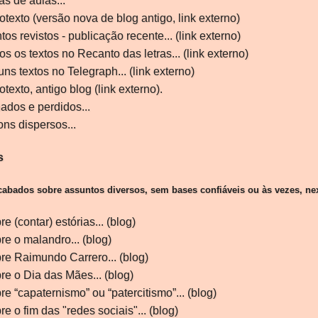
as de aulas...
otexto (versão nova de blog antigo, link externo)
tos revistos - publicação recente... (link externo)
os os textos no Recanto das letras... (link externo)
uns textos no Telegraph... (link externo)
otexto, antigo blog (link externo)
.
ados e perdidos...
ons dispersos...
s
cabados sobre assuntos diversos, sem bases confiáveis ou às vezes, nex
e (contar) estórias... (blog)
re o malandro... (blog)
re Raimundo Carrero... (blog)
re o Dia das Mães... (blog)
re “capaternismo” ou “patercitismo”... (blog)
re o fim das "redes sociais"... (blog)