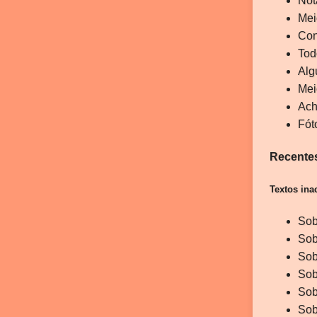
Not
Mei
Con
Tod
Alg
Mei
Ach
Fót
Recente
Textos ina
Sobr
Sob
Sob
Sob
Sob
Sob